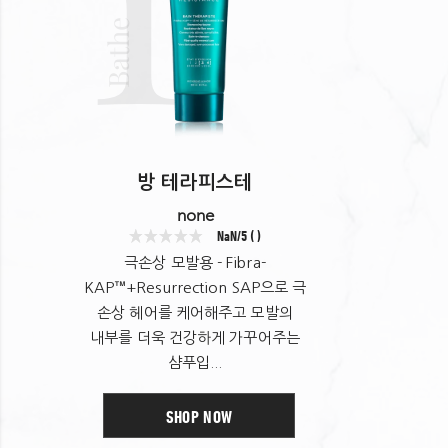
벤질알코올 아세틱애씨드 사플라워글루코사이드 이소유제놀
Bathe
실리카디메칠실릴레이트 하이드레이티드실리카
폴리소르베이트60 트레할로스 타마린드씨폴리사카라이드
미로탐누스 플라벨리폴리아잎추출물 디소듐포스페이트
토코페롤 시트릭애씨드 비에이치티 소듐시트레이트
방 테라피스테
none
NaN/5 ( )
극손상 모발용 - Fibra-
KAP™+Resurrection SAP으로 극
손상 헤어를 케어해주고 모발의
내부를 더욱 건강하게 가꾸어주는
샴푸입...
SHOP NOW