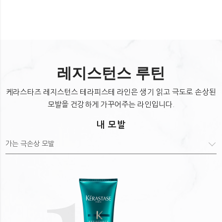
주요 성분
샴푸 전 젖은 모발에 도포해줍니다. 모발 전체에 골고루
발라 마사지해주세요. 5분 정도 방치합니다. 에멀전 후
Fibra-KAP™:
아미노산 6종 등 (아르가닌 + 세린 + 프롤린 +
깨긋이 헹구어 냅니다.
타이로산 + 글루타믹애씨드 + 글라이신 등)
레지스턴스 루틴
부활초:
자연의 위대함이 선사하는 놀라운 에너지를 만나보실 수
케라스타즈 레지스턴스 테라피스테 라인은 생기 읽고 극도로 손상된
있습니다.
모발을 건강하게 가꾸어주는 라인입니다.
전체 성분 리스트
내 모발
정제수 아모디메치콘 세테아릴알코올 향료 폴리쿼터늄-6
1
트리데세스-5 폴리쿼터늄-37 페녹시에탄올
프로필렌글라이콜디카프릴레이트/디카프레이트 스테아레스-20
글리세린 페닐트리메치콘 세틸하이드록시에칠셀룰로오스
트리데세스-10 리날룰 2-올레아미도-1,3-옥타데칸디올
피피지-1트리데세스-6 시트로넬올 글라이신 알지닌 프롤린
타이로신 글루타믹애씨드 클로헥시딘디글루코네이트 제라니올
세린 하이드록시프로필트리모늄하이드롤라이즈드밀단백질