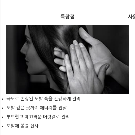
특장점
사
극도로 손상된 모발 속을 건강하게 관리
모발 깊은 곳까지 에너지를 전달
부드럽고 매끄러운 머릿결로 관리
모발에 볼륨 선사