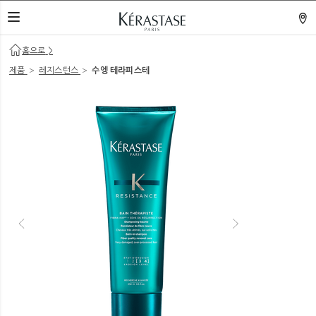
네비게이션 열기
홈으로
>
>
>
제품
레지스턴스
수엥 테라피스테