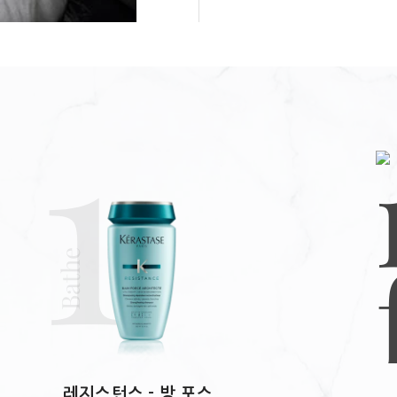
젖은 모발에 골고루 도포 후 마사지 한 후 깨끗이 헹구어 냅니다.
전체 성분 리스트
1
정제수 소듐라우레스설
강함을 부여합니다.
다이소듐코코암포다이아
헥실렌글라이콜 소듐라
시트릭애씨드 소듐벤조에
베타인
하이드록시프로필구아
변성알코올 폴리쿼터늄-
Bathe
아밀신남알 헥실신남알 
하이드록시시트로넬알 시트
옥타데칸다이올 벤질신
베헨트라이모늄메토설페이
타마린드씨폴리사카라이
플라벨리폴리아잎추출물
레지스턴스 - 방 포스