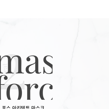
2
페이트
세테이트 글라이콜다이스테아레이트
우릴설페이트 소듐클로라이드
이트 소듐하이드록사이드 코코-
Texturize
하이드록시프로필트라이모늄클로라이드
30 살리실릭애씨드 카보머
Treat
벤질알코올 리날룰
로넬올 리모넨 2-올레아미도-1,3-
나메이트 세틸알코올 글리세린
트 쿼터늄-33 트레할로오스
드 페녹시에탄올 미로탐누스
 다이소듐포스페이트 향료
포스 아키텍트 마스크
레지스턴스