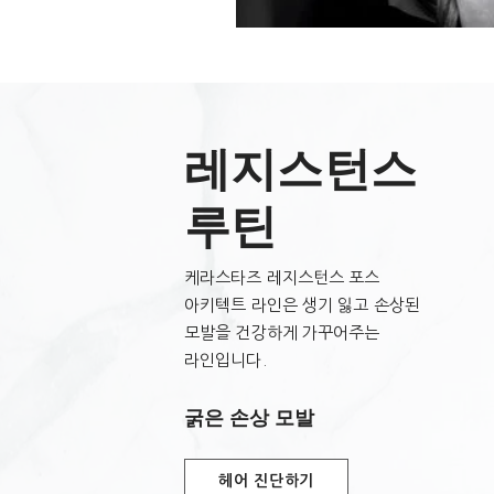
주요 성분
부활초:
손상 모발에 깊은 곳까지 건
레지스턴스
루틴
케라스타즈 레지스턴스 포스
아키텍트 라인은 생기 잃고 손상된
모발을 건강하게 가꾸어주는
라인입니다.
굵은 손상 모발
헤어 진단하기