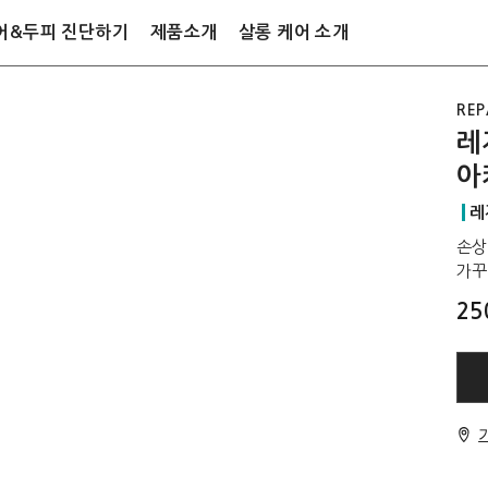
어&두피 진단하기
제품소개
살롱 케어 소개
REP
레
아
레
손상
가꾸
25