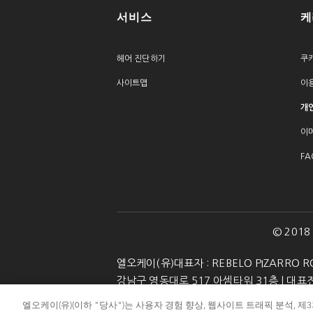
서비스
케
헤어 진단하기
쿠
사이트맵
이
개
이
FA
© 2018 K
엘오케이(유)대표자 : REBELO PIZARRO RO
강남구 영동대로 517 아셈타워 31층 l 대표전화 
엘오케이(유)(이하 "당사")는 사용자 경험 향상, 웹사이트 트래픽 분석, 