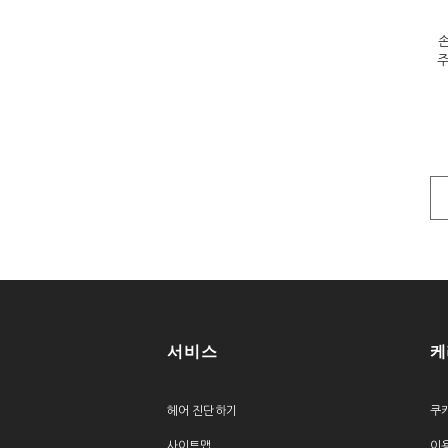
주
서비스
케
헤어 진단하기
쿠
사이트맵
이