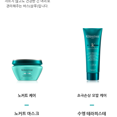
자르지 않고도 건강한 긴 머리로
관리해주는 바스(샴푸)입니다.
노커트 케어
초극손상 모발 케어
노커트 마스크
수엥 테라피스테