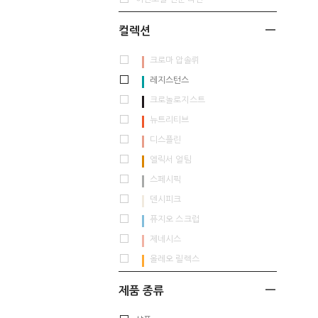
컬렉션
크로마 압솔뤼
레지스턴스
크로놀로지스트
뉴트리티브
디스플린
엘릭서 얼팀
스페시픽
덴시피크
퓨지오 스크럽
제네시스
올레오 릴렉스
제품 종류