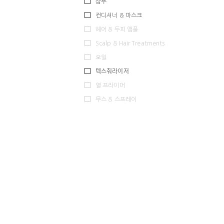
샴푸
컨디셔너 & 마스크
헤어 & 두피 앰플
Scalp & Hair Treatments
오일
텍스춰라이저
열 프라이머
무스 & 스프레이