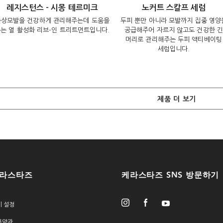
레지스턴스 - 시몽 테르미크
노커트 스칼프 세럼
손상모발을 건강하게 관리해주는데 도움을
두피 뿐만 아니라 모발까지 집중 영양
는 열 활성화 리브-인 트리트먼트입니다.
공급해주어 자르지 않고도 건강한 긴
머리로 관리해주는 두피 액티베이팅
세럼입니다.
제품 더 보기
라스타즈
케라스타즈 SNS 방문하기
키 설정
용약관