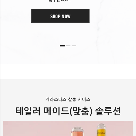
피록톤올아민 카페인 알지닌 리모넨 나이아신아마이드
피리독신에이치씨엘 리날룰 잇꽃글루코사이드
SHOP NOW
벤질살리실레이트 쿠마린 시트랄 벤질알코올
자일리틸글루코사이드 시트로넬올 벤질벤조에이트
안하이드로자일리톨 자일리톨 생강추출물 레스베라트롤
토코페롤 소듐시트레이트 향료
케라스타즈 살롱 서비스
테일러 메이드(맞춤) 솔루션