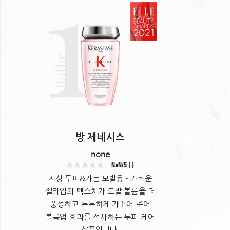
1
Bathe
• 아미넥실 1.5%: 모발과 두피에 영양 공급
• 생강 뿌리 추출물: 외부 유해 요소로부터 모발 보호
방 제네시스
• 에델바이스 추출물: 모발에 영양을 공급하며 유해 요소로부터
none
모발 보호
NaN/5 ( )
• 카페인: 두피를 깨워주어 순환에 도움을 줌
지성 두피&가는 모발용 - 가벼운
젤타입의 텍스처가 모발 볼륨을 더
정제수 변성알코올 다이아미노피리미딘옥사이드
풍성하고 튼튼하게 가꾸어 주어
암모늄폴리아크릴로일다이메틸타우레이트 아미노메틸프로판올
볼륨업 효과를 선사하는 두피 케어
시트릭애씨드 피이지-40하이드로제네이티드캐스터오일
샴푸입니다.