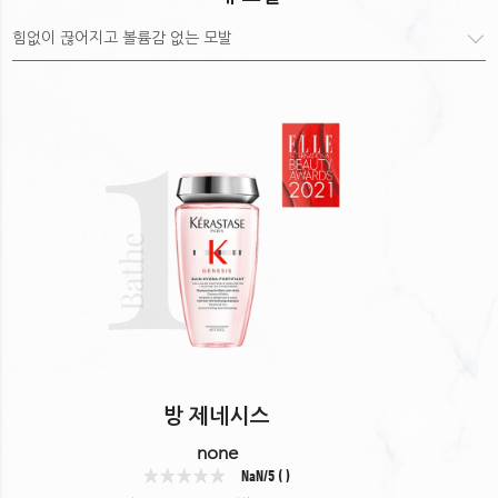
1
Bathe
• 생강 뿌리 추출물: 외부 유해 요소로부터 모발 보호
• 에델바이스 줄기세포 추출물: 모발에 영양을 공급하며 유해
방 제네시스
요소로부터 모발 보호
none
NaN/5 ( )
정제수 소듐라우레스설페이트 소듐클로라이드