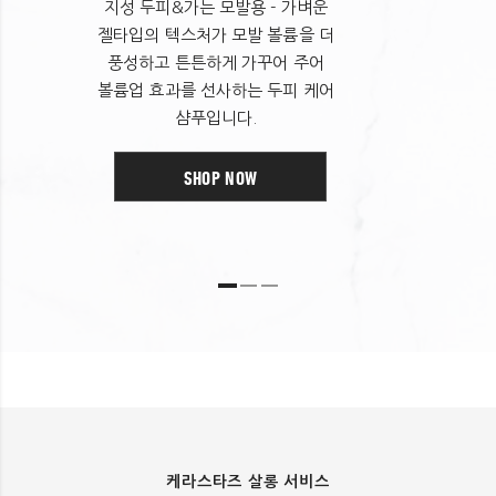
지성 두피&가는 모발용 - 가벼운
코카미도프로필베타인 다이메티콘 시트릭애씨드
젤타입의 텍스처가 모발 볼륨을 더
헥실렌글라이콜 소듐벤조에이트 소듐하이드록사이드
풍성하고 튼튼하게 가꾸어 주어
아모다이메티콘 카보머
볼륨업 효과를 선사하는 두피 케어
구아하이드록시프로필트라이모늄클로라이드 트라이데세스-10
샴푸입니다.
글리세린 살리실릭애씨드 리모넨 글라이콜다이스테아레이트
마이카 피이지-100스테아레이트 리날룰 스테아레스-6
SHOP NOW
페녹시에탄올 코코-베타인 트라이데세스-3 티타늄디옥사이드
벤질살리실레이트 쿠마린 생강추출물 시트랄 벤질알코올
시트로넬올 아세틱애씨드 푸마릭애씨드 자일리틸글루코사이드
안하이드로자일리톨 에델바이스캘러스배양추출물 자일리톨
잔탄검
다이펩타이드다이아미노부티로일벤질아마이드다이아세테이트
향료
케라스타즈 살롱 서비스