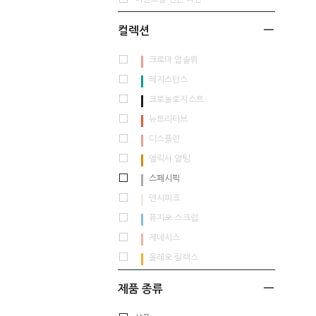
컬렉션
크로마 압솔뤼
레지스턴스
크로놀로지스트
뉴트리티브
디스플린
엘릭서 얼팀
스페시픽
덴시피크
퓨지오 스크럽
제네시스
올레오 릴렉스
제품 종류