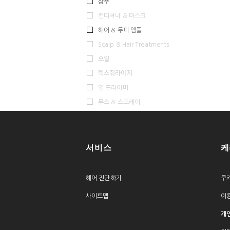
샴푸
컨디셔너 & 마스크
헤어 & 두피 앰플
Scalp & Hair Treatments
오일
텍스춰라이저
열 프라이머
무스 & 스프레이
서비스
케
헤어 진단하기
쿠
사이트맵
이
개