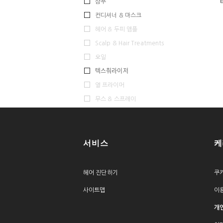
샴푸
컨디셔너 & 마스크
헤어 & 두피 앰플
Scalp & Hair Treatments
오일
텍스춰라이저
열 프라이머
무스 & 스프레이
서비스
케
헤어 진단하기
쿠
사이트맵
이
개