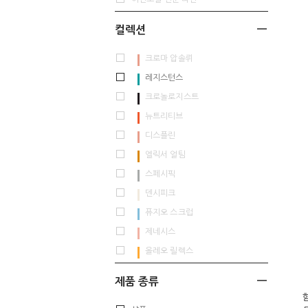
컬렉션
크로마 압솔뤼
레지스턴스
크로놀로지스트
뉴트리티브
디스플린
엘릭서 얼팀
스페시픽
덴시피크
퓨지오 스크럽
제네시스
올레오 릴렉스
제품 종류